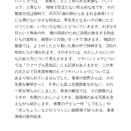
ハンミョウは、「道教え」として知られる美麗な「ハンミ
ョウ」と異なり、 地味で目立たない控えめな虫です。その
繁殖方法は独特で、4000 個の卵から生 まれる体長1ミリ
にも満たない小さな幼虫は、寄生先となるハチの巣にたど
りつくため、いろいろな虫にとりついていきます。わずか4
日という寿命の中、 種の存続のために決死の旅をする幼虫
たちの道程を、緻密かつ力強いタッチで 描きます。 物語の
最後では、ようやくたどり着いた巣の中で対峙する、2匹の
幼虫たちが 描かれます。そのすがたは、わたしたちにいの
ちのあり方について考えさせま す。 ツチハンミョウについ
ては『ファーブル昆虫記』にも記述がありますが、この本
の主人公で日本固有種のヒメツチハンミョウについては、
あまり知られていませんでした。著者の舘野さんは、その
生態を解明すべく、8 年にも及ぶ生態調査を行ない、その
一部を明らかにしました。巻末の解説では、その調査のよ
うすや、生態のくわしいようすを、臨場感のある写真を交
えながら紹介します。 衝撃のデビュー作『しでむし』や
『ぎふちょう』などのうつくしい細密画で知 られる、著者
渾身の新作絵本。