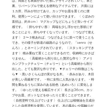
は、両面とも表面が浮いた形にデザインされていて、表と
裏、リバーシブルで使える便利なアイテムです。 片面には
１カ所、凹みが付けてあり、カップやお皿を置くのに便
利。使用シーンによって使い分けができます。 〈 くぼみの
直径は、約８cm 〉 マグカップなどにちょうど良いサイズ
感です。 〈 持ちやすい形 〉 両端を少し浮かせた形状にす
ることにより、持ちやすくなっています。 〈 つなげて使え
ます 〉 ２〜３枚あれば、つなげるように並べて使うことも
でき、その様子が鉄道の線路のようなので、「senro（せ
んろ）」とネーミングされています。 〈 スタッキングでき
ます 〉 積み重ねて置くことができるので、収納時にかさば
りません。 〈 高級材から削り出した贅沢な作り 〉 アメリ
カンブラックチェリー（チェリー）という高級材から削り
出した、とても贅沢な作りです。 ▼チェリーの特徴はこち
ら▼ ・黒いさくらんぼの実がなる木。 ・赤みがあり、木目
が美しい高級材です。 ・特に女性に人気があります。 ・時
間を重ねるうちに深みのある飴色（あめいろ）に変化しま
す。 〈 ゆったり使える幅広サイズ 〉 長さは36cm。カッ
プやお皿、ポットなどをゆったりと置くことができます。
〈 自然塗料で仕上げています 〉 仕上げには植物油を主成分
とした自然塗料を使用しています。 木の風合いや肌触りが