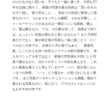
かけがえのない思い出。子どもと一緒に過ごす、大切な10
年を記録に残そう。 家族の写真を撮る目的は「思い出をカ
タチに残し、後で見ること」。 初めての沐浴に緊張した面
持ちのパパ、つかまりタッチした瞬間。 それを目撃し、シ
ャッターチャンスがあるのは一番近くにいる家族。腕よ
り、愛は勝るもの。 でも、その愛を持って、知識まで持て
ば、もっといい写真が残せると思いませんか？ また子供写
真だけでなく、親や祖父母の写真も一緒に残こそう、とい
うのがこの本です。 自身が２児の母でもあり、「家族写
真」にこだわりを持つ女性カメラマンの初の著書です。 単
なるマニュアル本ではなく、家族の空気感を大切にした写
真で魅せながら、分かりやすくコツや技を教えます。 これ
から家族を撮ろうと考えているママ、パパ、祖父母にもピ
ッタリの内容。「いつ、どう撮るか」の気づきになる１冊
です。 また写真データやシチュエーションも掲載。眺めて
癒される写真なのに、役に立つ、ママだけじゃなくパパに
もおすすめの本です。