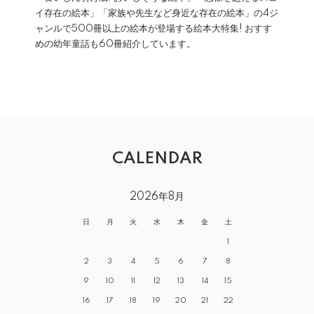
イ存在の絵本」「家族や先生など身近な存在の絵本」の4ジ
ャンルで500冊以上の絵本が登場する絵本大特集! おすす
めの幼年童話も60冊紹介しています。
CALENDAR
2026年8月
日
月
火
水
木
金
土
1
2
3
4
5
6
7
8
9
10
11
12
13
14
15
16
17
18
19
20
21
22