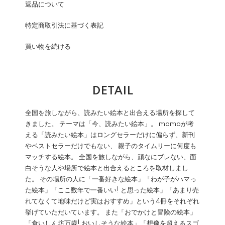
返品について
特定商取引法に基づく表記
買い物を続ける
DETAIL
全国を旅しながら、読みたい絵本と出合える場所を探して
きました。 テーマは「今、読みたい絵本」。 momoが考
える「読みたい絵本」はロングセラーだけに偏らず、新刊
やベストセラーだけでもない、 親子のタイムリーに何度も
マッチする絵本。 全国を旅しながら、頑なにブレない、面
白そうな人や場所で絵本と出合えるところを取材しまし
た。 その場所の人に「一番好きな絵本」「わが子がハマっ
た絵本」「ここ数年で一番いい! と思った絵本」「あまり売
れてなくて地味だけど実はおすすめ」という4冊をそれぞれ
挙げていただいています。 また「おでかけと冒険の絵本」
「食いしん坊万歳! おいしそうな絵本」「想像を超えるスゴ