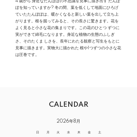
4 歳から 身近なたんぽぽの不思議を見事に描き出す たんぽ
ぽを知っていますか? 冬の間、葉を低くして地面にひろげ
ていたたんぽぽは、暖かくなると新しい葉を出して立ち上
がります。根を掘ってみると、その長さに驚きます。花を
よく見ると小さな花の集まりです。この花のひとつ ずつに
実ができて綿毛になります。身近な植物の生態のふしぎ
さ、そのたくま しさを、長年にわたる観察と写生をもとに
見事に描きます。実物大に描かれた 根や1つずつの小さな花
は圧巻です。
CALENDAR
2026年8月
日
月
火
水
木
金
土