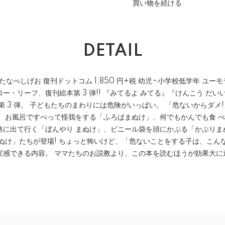
買い物を続ける
DETAIL
わたなべしげお 復刊ドットコム 1,850 円+税 幼児~小学校低学年 ユー
ー・リーフ、復刊絵本第 3 弾!! 『みてるよ みてる』『けんこう だ
第 3 弾。 子どもたちのまわりには危険がいっぱい。 「危ないからダメ
は、お風呂ですべって怪我をする「ふろばまぬけ」、何でもかんでも食 
路に出て行く「ぼんやり まぬけ」、ビニール袋を頭にかぶる「かぶりま
ぬけ」たちが登場! ちょっと怖いけど、「危ないことをする子は、こん
実感できる内容。 ママたちのお説教より、この本を読むほうが効果大に