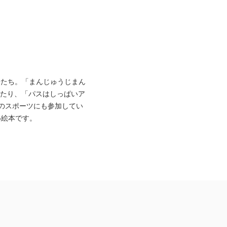
菓子たち。「まんじゅうじまん
したり、「パスはしっぱいア
のスポーツにも参加してい
い絵本です。