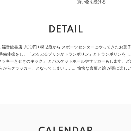
買い物を続ける
DETAIL
二 福音館書店 900円+税 2歳から スポーツセンターにやってきたお
と準備体操をし、「ぷるぷるプリンがトランポリン」とトランポリンを 
クッキーきせきのキック」 とバスケットボールやサッカーもします。ど
らからクラッカー」となってしまい......。愉快な言葉と絵 が実に楽し