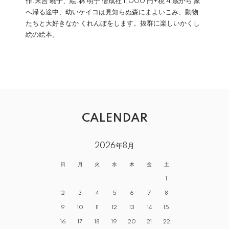
作:末吉 暁子、絵:林 明子 偕成社 1,000 円+税 4 歳から 家
へ帰る途中、幼いケイコは見知らぬ森にまよいこみ、動物
たちと大好きなか くれんぼをします。抜群に楽しいかくし
絵の絵本。
CALENDAR
2026年8月
日
月
火
水
木
金
土
1
2
3
4
5
6
7
8
9
10
11
12
13
14
15
16
17
18
19
20
21
22