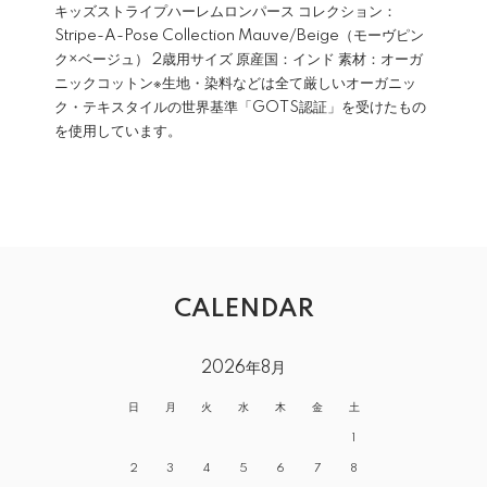
キッズストライプハーレムロンパース コレクション：
Stripe-A-Pose Collection Mauve/Beige（モーヴピン
ク×ベージュ） 2歳用サイズ 原産国：インド 素材：オーガ
ニックコットン※生地・染料などは全て厳しいオーガニッ
ク・テキスタイルの世界基準「GOTS認証」を受けたもの
を使用しています。
CALENDAR
2026年8月
日
月
火
水
木
金
土
1
2
3
4
5
6
7
8