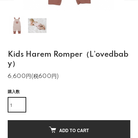
Kids Harem Romper（L’ovedbab
y）
6,600円(税600円)
購入数
ADD TO CART