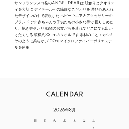
サンフランシスコ発のANGEL DEAR は 肌触りとクオリテ
ィを大切に ディテールへの繊細なこだわりを 遊び心あふれ
たデザインの中で表現した ベビーウエア＆アクセサリーの
ブランドです 赤ちゃんや子供たちの小さな手で 握りしめた
り、抱き寄せたり 動物のお友だちを連れてどこにでも出か
けたくなる 縦横約33cmのタオルです 素材のこと：カシミ
ヤのように柔らかい100％マイクロファイバーポリエステ
ルを使用
CALENDAR
2026年8月
日
月
火
水
木
金
土
1