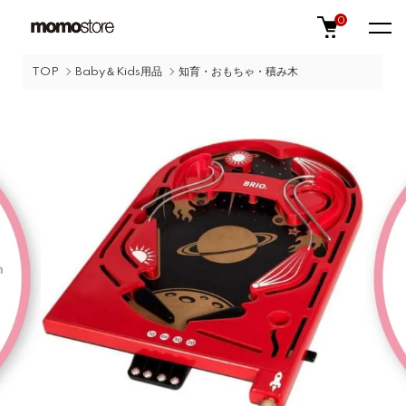
0
TOP
Baby＆Kids用品
知育・おもちゃ・積み木