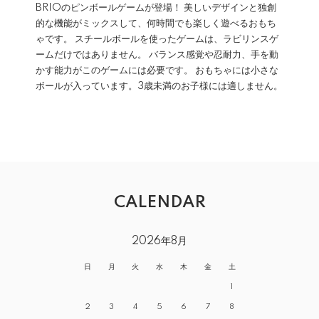
BRIOのピンボールゲームが登場！ 美しいデザインと独創
的な機能がミックスして、何時間でも楽しく遊べるおもち
ゃです。 スチールボールを使ったゲームは、ラビリンスゲ
ームだけではありません。 バランス感覚や忍耐力、手を動
かす能力がこのゲームには必要です。 おもちゃには小さな
ボールが入っています。3歳未満のお子様には適しません。
CALENDAR
2026年8月
日
月
火
水
木
金
土
1
2
3
4
5
6
7
8