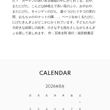
た？ カーテンの赤い水玉模様の中にかくれてる。おや、
またにげた。こんどは鉢植えで赤い花のふり。おやおや、
またにげた。キャンディのびん、盛りつけたイチゴの実の
間、おもちゃのロケットの隣……。ページをめくるたびに、
にげたきんぎょがどこかにかくれています。子どもたちが
大好きな絵探しの絵本。小さな子も指をさしながらきんぎ
ょを探して楽しめます。 作：五味太郎 発行：福音館書店
CALENDAR
2026年8月
日
月
火
水
木
金
土
1
2
3
4
5
6
7
8