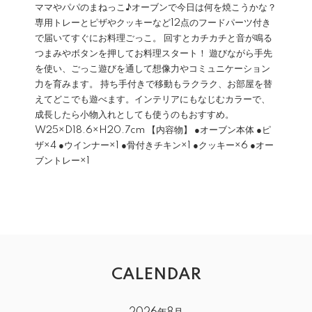
ママやパパのまねっこ♪オーブンで今日は何を焼こうかな？
専用トレーとピザやクッキーなど12点のフードパーツ付き
で届いてすぐにお料理ごっこ。 回すとカチカチと音が鳴る
つまみやボタンを押してお料理スタート！ 遊びながら手先
を使い、ごっこ遊びを通して想像力やコミュニケーション
力を育みます。 持ち手付きで移動もラクラク、お部屋を替
えてどこでも遊べます。インテリアにもなじむカラーで、
成長したら小物入れとしても使うのもおすすめ。
W25×D18.6×H20.7cm 【内容物】 ●オーブン本体 ●ピ
ザ×4 ●ウインナー×1 ●骨付きチキン×1 ●クッキー×6 ●オー
ブントレー×1
CALENDAR