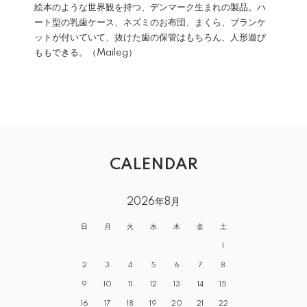
絵本のような世界観を持つ、デンマーク生まれの製品。ハ
ート型の乳歯ケース、ネズミのお布団、まくら、ブランケ
ットが付いていて、抜けた歯の保管はもちろん、人形遊び
ももできる。（Maileg）
CALENDAR
2026年8月
日
月
火
水
木
金
土
1
2
3
4
5
6
7
8
9
10
11
12
13
14
15
16
17
18
19
20
21
22