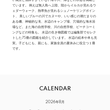
い風景と混みすぎていない海や川、湖などの水辺を掲載し
ています。 例えば無人島へ上陸、陸からイルカが見れるウ
ェダーウォーク、熱帯魚が見れるシュノーケリングポイン
ト、 美しいブルーの川でカヌーや、いい感じの潮だまりの
ある磯、神秘的な滝、水辺のキャンプ場、穴場的な海水浴
場など。また海の自然学校、川の自然学校、ビーチコーミ
ングなどの特集も。 水辺の生き物図鑑では編集部でセレク
トした75冊の図鑑を紹介しています。 水辺の絵本や本も充
実。子どもにも、親にも、家族全員の夏休みに役立つ１冊
です。
CALENDAR
2026年8月