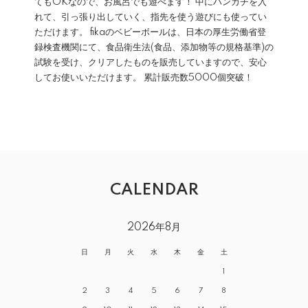
てもOKなので、お風呂でも遊べます！ 中にハンカチを入
れて、引っ張り出していく、指先を使う遊びにも使ってい
ただけます。 fikaのベビーボールは、日本の厚生労働省登
録検査機関にて、食品衛生法(食品、添加物等の規格基準)の
試験を受け、クリアしたものを販売していますので、安心
してお使いいただけます。 累計販売数5000個突破！
CALENDAR
2026年8月
日
月
火
水
木
金
土
1
2
3
4
5
6
7
8